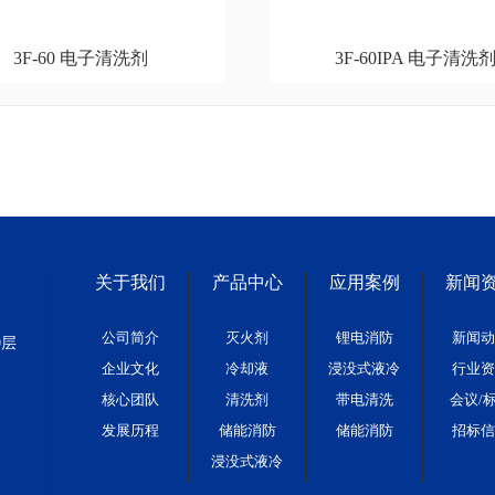
3F-60 电子清洗剂
3F-60IPA 电子清洗
关于我们
产品中心
应用案例
新闻
公司简介
灭火剂
锂电消防
新闻动
0层
企业文化
冷却液
浸没式液冷
行业资
核心团队
清洗剂
带电清洗
会议/
发展历程
储能消防
储能消防
招标信
浸没式液冷